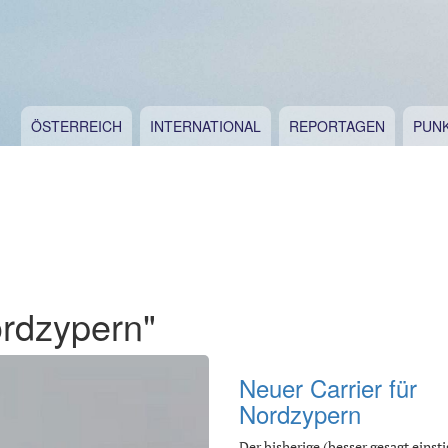
ÖSTERREICH
INTERNATIONAL
REPORTAGEN
PUN
ordzypern"
Neuer Carrier für
Nordzypern
Der bisherige (besser gesagt einsti