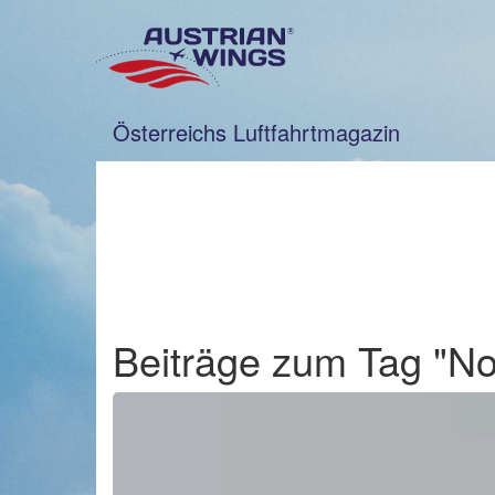
Zum
Inhalt
springen
Österreichs Luftfahrtmagazin
Beiträge zum Tag "N