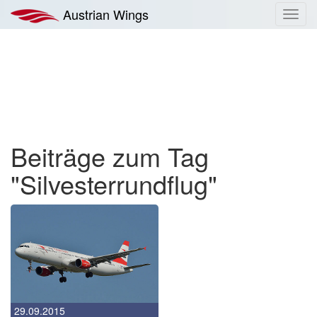
Zum
Austrian Wings
Toggl
Inhalt
navig
springen
Beiträge zum Tag
"Silvesterrundflug"
29.09.2015