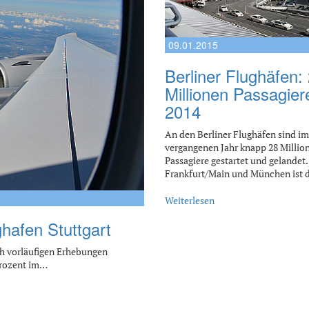
09.01.2015
Berliner Flughäfen:
Millionen Passagier
2014
An den Berliner Flughäfen sind im
vergangenen Jahr knapp 28 Millio
Passagiere gestartet und gelandet
Frankfurt/Main und München ist 
Weiterlesen
hafen Stuttgart
h vorläufigen Erhebungen
 Prozent im…