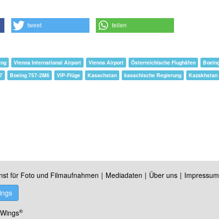
tweet
teilen
ing
Vienna International Airport
Vienna Airport
Österreichische Flughäfen
Boein
7
Boeing 757-2M6
VIP-Flüge
Kasachstan
kasachische Regierung
Kazakhstan
nst für Foto und Filmaufnahmen
Mediadaten
Über uns
Impressum
ings
®
 Wings