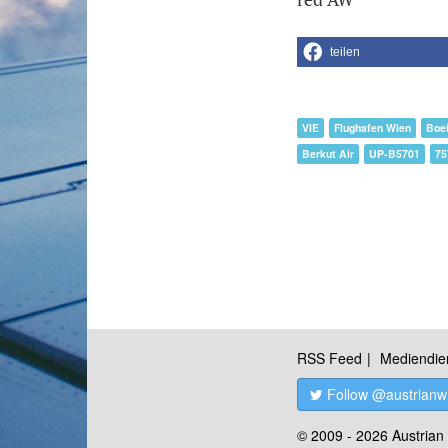
teilen
VIE
Flughafen Wien
Boe
Berkut Air
UP-B5701
75
RSS Feed
Mediendie
Follow @austrianw
© 2009 - 2026 Austrian