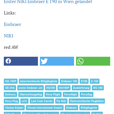
Erster NIKI Embraer E 190 in Wien gelandet
Links:
Embraer
NIKI
red AW
HG 190P
österreichische Billigfluglinie
Embraer 190
E190
E 190
OE-IHA
erster Embraer Jet
HG190
HG190P
Auslieferung
HG 190
Delivery
Überstellungsflug
Ferry Flight
Ferryflight
Ferryflug
Ferry Flug
LCC
Low Cost Carrier
Fly Niki
Österreichische Flughäfen
Vienna Airport
Vienna International Airport
Embraer
Billigfluglinie