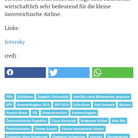
wirtschaftlich sehr bedeutend für die kleine
österreichische Airline.
Links:
Intersky
(red)
FDH
Köln/bonn
Zeppelin Universität
InterSky sieht Mitbewerber gelassen
SFP
Sommerflugplan 2010
SFP 2010
Köln Bonn
Rolf Seewald
Skytaxi
Renate Moser
VIE
Bodenseeairline
Sommerflugplan
Österreichische Flughäfen
Claus Bernatzik
Bodensee Airline
Inter Sky
Friedrichshafen
Vienna Airport
Vienna International Airport
Flughafen Wien Schwechat
Flughafen Schwechat
Intersky
Germanwings