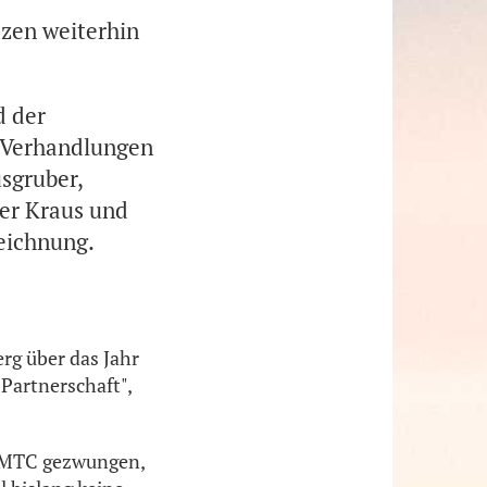
zen weiterhin
d der
n Verhandlungen
sgruber,
er Kraus und
eichnung.
erg über das Jahr
Partnerschaft",
ÖAMTC gezwungen,