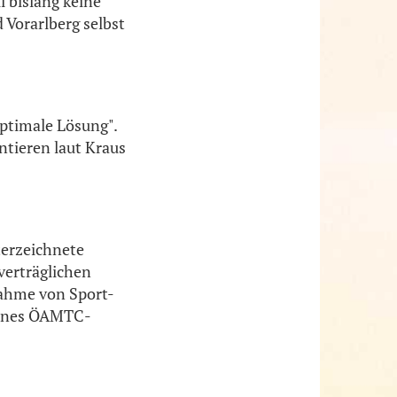
l bislang keine
 Vorarlberg selbst
ptimale Lösung".
tieren laut Kraus
terzeichnete
verträglichen
nahme von Sport-
 eines ÖAMTC-