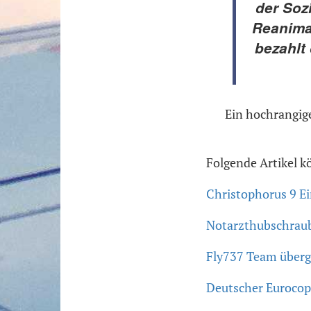
der Soz
Reanimat
bezahlt
Ein hochrangig
Folgende Artikel k
Christophorus 9 Ei
Notarzthubschraub
Fly737 Team überg
Deutscher Eurocopt