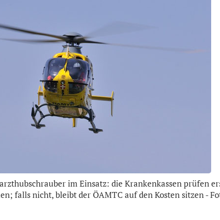
arzthubschrauber im Einsatz: die Krankenkassen prüfen erst
en; falls nicht, bleibt der ÖAMTC auf den Kosten sitzen - F