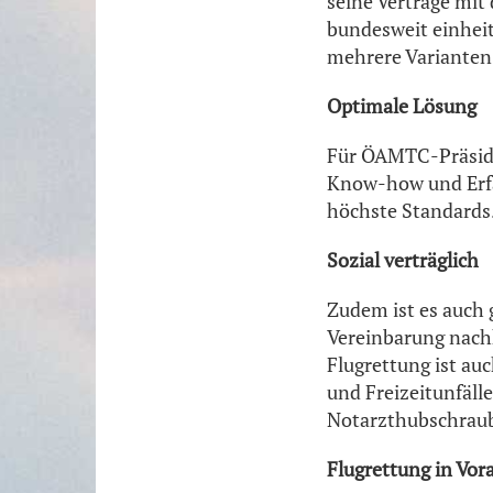
seine Verträge mit
bundesweit einheit
mehrere Varianten
Optimale Lösung
Für ÖAMTC-Präsiden
Know-how und Erfa
höchste Standards
Sozial verträglich
Zudem ist es auch 
Vereinbarung nachh
Flugrettung ist au
und Freizeitunfäll
Notarzthubschraub
Flugrettung in Vor