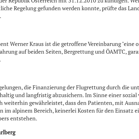
 der Republik Österreich mit 31.12.2010 zu kündigen. Wei
liche Regelung gefunden werden konnte, prüfte das Land
.
t Werner Kraus ist die getroffene Vereinbarung "eine o
hrung auf beiden Seiten, Bergrettung und ÖAMTC, garan
.
gelungen, die Finanzierung der Flugrettung durch die un
altig und langfristig abzusichern. Im Sinne einer sozial 
ch weiterhin gewährleistet, dass den Patienten, mit Aus
en im alpinem Bereich, keinerlei Kosten für den Einsatz
ers entstehen.
arlberg