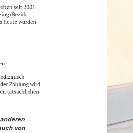
eiten seit 2001
ing (Bezirk
is heute wurden
en.
medizinisch
e der Zahlung wird
den tatsächlichen
 anderen
 auch von