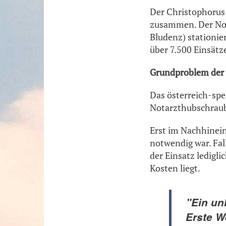
Der Christophorus 
zusammen. Der Not
Bludenz) stationie
über 7.500 Einsätz
Grundproblem der 
Das österreich-sp
Notarzthubschraube
Erst im Nachhinein
notwendig war. Fall
der Einsatz ledigli
Kosten liegt.
"Ein un
Erste W