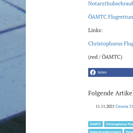
Notarzthubschraub
ÖAMTC Flugrettung
Links:
Christophorus Flu
(red / ÖAMTC)
teilen
Folgende Artike
11.11.2021
Cessna 21
ÖAMTC
Christophorus Flu
Hubschraubereinsatz
Vora