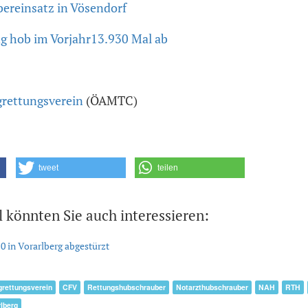
ereinsatz in Vösendorf
 hob im Vorjahr13.930 Mal ab
grettungsverein
(ÖAMTC)
tweet
teilen
l könnten Sie auch interessieren:
0 in Vorarlberg abgestürzt
grettungsverein
CFV
Rettungshubschrauber
Notarzthubschrauber
NAH
RTH
rlberg