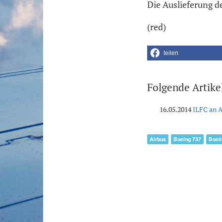
Die Auslieferung d
(red)
teilen
Folgende Artike
16.05.2014
ILFC an A
Airbus
Boeing 737
Boei