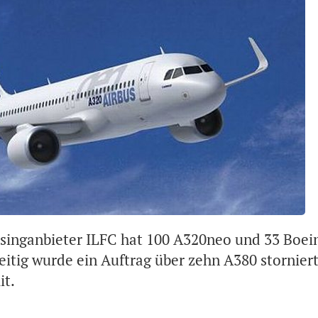
singanbieter ILFC hat 100 A320neo und 33 Boei
zeitig wurde ein Auftrag über zehn A380 storniert,
t.