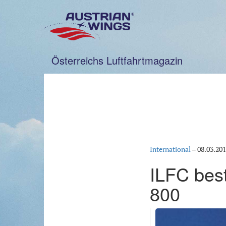
Zum
Inhalt
springen
Österreichs Luftfahrtmagazin
International
–
08.03.20
ILFC bes
800