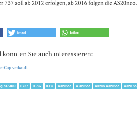
er 737 soll ab 2012 erfolgen, ab 2016 folgen die A320neo.
tweet
teilen
l könnten Sie auch interessieren:
erCap verkauft
ng 737-800
B737
B 737
ILFC
A320neo
A 320neo
Airbus A320neo
A320 ne