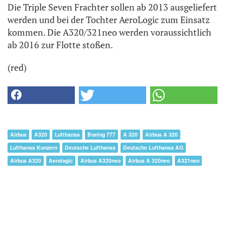
Die Triple Seven Frachter sollen ab 2013 ausgeliefert
werden und bei der Tochter AeroLogic zum Einsatz
kommen. Die A320/321neo werden voraussichtlich
ab 2016 zur Flotte stoßen.
(red)
Airbus
A320
Lufthansa
Boeing 777
A 320
Airbus A 320
Lufthansa Konzern
Deutsche Lufthansa
Deutsche Lufthansa AG
Airbus A320
Aerologic
Airbus A320neo
Airbus A 320neo
A321neo