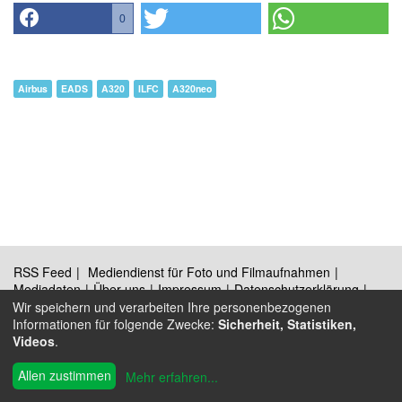
0
Airbus
EADS
A320
ILFC
A320neo
RSS Feed
Mediendienst für Foto und Filmaufnahmen
Mediadaten
Über uns
Impressum
Datenschutzerklärung
Kontakt
Wir speichern und verarbeiten Ihre personenbezogenen
Informationen für folgende Zwecke:
Sicherheit, Statistiken,
Videos
.
®
© 2009 - 2026 Austrian Wings
Allen zustimmen
Mehr erfahren
...