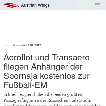
Zum
Austrian Wings
Toggl
Inhalt
navig
springen
International
–
21.01.2012
Aeroflot und Transaero
fliegen Anhänger der
Sbornaja kostenlos zur
Fußball-EM
Schnell reagiert haben die beiden größten
Passagierfluglinien der Russischen Föderation,