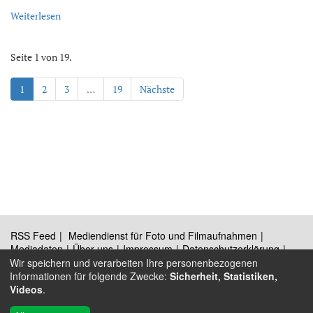
Weiterlesen
Seite 1 von 19.
1
2
3
…
19
Nächste
RSS Feed
Mediendienst für Foto und Filmaufnahmen
Mediadaten
Über uns
Impressum
Datenschutzerklärung
Kontakt
Wir speichern und verarbeiten Ihre personenbezogenen
Informationen für folgende Zwecke:
Sicherheit, Statistiken,
Videos
.