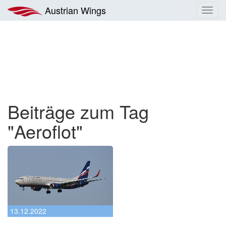
Zum
Austrian Wings
Toggl
Inhalt
navig
springen
Beiträge zum Tag
"Aeroflot"
13.12.2022