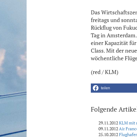
Das Wirtschaftsze
freitags und sonn
Rückflug von Fukuo
Tag in Amsterdam.
einer Kapazität fü
Class. Mit der ne
wöchentliche Flüge
(red / KLM)
teilen
Folgende Artike
29.11.2012
KLM mit 
09.11.2012
Air Franc
25.10.2012
Flughafen