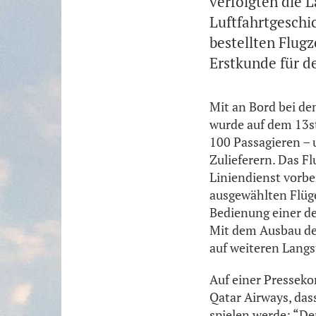
verfolgten die 
Luftfahrtgeschi
bestellten Flugz
Erstkunde für d
Mit an Bord bei de
wurde auf dem 13st
100 Passagieren – 
Zulieferern. Das F
Liniendienst vorbe
ausgewählten Flüg
Bedienung einer d
Mit dem Ausbau de
auf weiteren Langs
Auf einer Presseko
Qatar Airways, das
spielen werde: “De