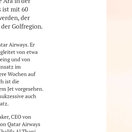
 Ära in der
ist mit 60
werden, der
der Golfregion.
tar Airways. Er
gleitet von etwa
oeing und von
insatz im
rere Wochen auf
 ist die
em Jet vorgesehen.
sukzessive auch
atz.
aker, CEO von
von Qatar Airways
halifa Al Thani