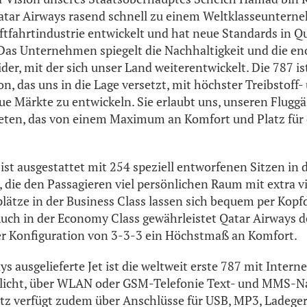
Qatar Airways rasend schnell zu einem Weltklasseuntern
ftfahrtindustrie entwickelt und hat neue Standards in Q
 Das Unternehmen spiegelt die Nachhaltigkeit und die e
er, mit der sich unser Land weiterentwickelt. Die 787 is
n, das uns in die Lage versetzt, mit höchster Treibstoff-
ue Märkte zu entwickeln. Sie erlaubt uns, unseren Flugg
ieten, das von einem Maximum an Komfort und Platz für 
ist ausgestattet mit 254 speziell entworfenen Sitzen in 
 die den Passagieren viel persönlichen Raum mit extra vi
plätze in der Business Class lassen sich bequem per Kopfd
uch in der Economy Class gewährleistet Qatar Airways d
er Konfiguration von 3-3-3 ein Höchstmaß an Komfort.
s ausgelieferte Jet ist die weltweit erste 787 mit Intern
licht, über WLAN oder GSM-Telefonie Text- und MMS-N
itz verfügt zudem über Anschlüsse für USB, MP3, Ladeger