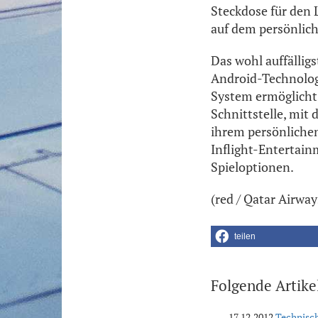
Steckdose für den 
auf dem persönlic
Das wohl auffällig
Android-Technologi
System ermöglicht.
Schnittstelle, mit
ihrem persönlichen
Inflight-Entertai
Spieloptionen.
(red / Qatar Airway
teilen
Folgende Artike
17.12.2012
Technisch