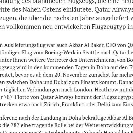
Landung des brandneuen Flugzeugs, die eine neue
chte des Nahen Ostens einläutete. Qatar Airways 
eugen, die über die nächsten Jahre ausgeliefert 
en vollkommen neu entwickelten Flugzeugtyp in 
m Auslieferungsflug war auch Akbar Al Baker, CEO von Qa
ündigen Flug vom Boeing-Werk in Seattle nach Qatar be
unter Ihnen weitere Vertreter des Unternehmens, von B
lugzeug wird in den kommenden Tagen in Doha auf den E
reitet, bevor es ab dem 20. November zunächst für meh
en zwischen Doha und Dubai zum Einsatz kommt. Danach
er täglichen Verbindungen nach London-Heathrow mit d
r 787-Flotte von Qatar Airways kommt der Flugzeugtyp 
trecken etwa nach Zürich, Frankfurt oder Delhi zum Eins
nferenz nach der Landung in Doha bekräftige Akbar Al B
s die 787 eine tragende Rolle bei der Weiterentwicklung 
r Vision unseres Staatsoberhauptes Scheich Hamad bin K