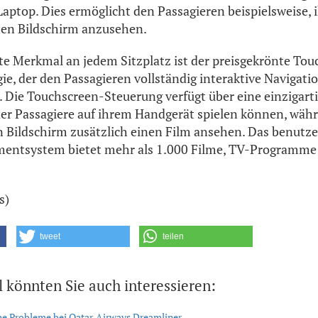
Laptop. Dies ermöglicht den Passagieren beispielsweise, 
hen Bildschirm anzusehen.
ste Merkmal an jedem Sitzplatz ist der preisgekrönte To
e, der den Passagieren vollständig interaktive Navigati
 Die Touchscreen-Steuerung verfügt über eine einzigarti
 der Passagiere auf ihrem Handgerät spielen können, währ
 Bildschirm zusätzlich einen Film ansehen. Das benutze
nmentsystem bietet mehr als 1.000 Filme, TV-Programme
s)
tweet
teilen
l könnten Sie auch interessieren:
e Probleme bei Qatar-Airways Dreamliner