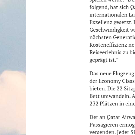
folgend, hat sich 
internationalen Lu
Exzellenz gesetzt.
Geschwindigkeit wid
nächsten Generatio
Kosteneffizienz ne
Reiseerlebnis zu b
geprägt ist.”
Das neue Flugzeug 
der Economy Class,
bieten. Die 22 Sitz
Bett umwandeln. A
232 Plätzen in ein
Der an Qatar Airway
Passagieren ermög
versenden. Jeder S