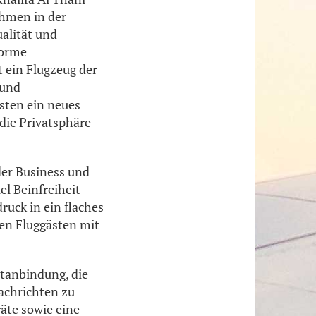
ehmen in der
ualität und
norme
t ein Flugzeug der
 und
ästen ein neues
die Privatsphäre
der Business und
el Beinfreiheit
ruck in ein flaches
en Fluggästen mit
etanbindung, die
achrichten zu
äte sowie eine