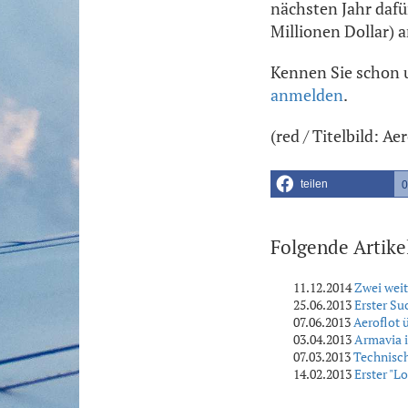
nächsten Jahr dafü
Millionen Dollar) a
Kennen Sie schon 
anmelden
.
(red / Titelbild: 
teilen
0
Folgende Artike
11.12.2014
Zwei weit
25.06.2013
Erster Su
07.06.2013
Aeroflot 
03.04.2013
Armavia i
07.03.2013
Technisc
14.02.2013
Erster "L