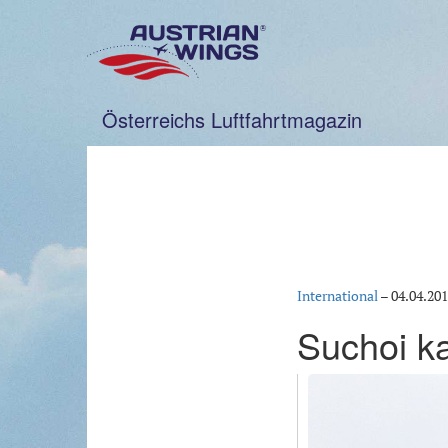
Zum
Inhalt
springen
Österreichs Luftfahrtmagazin
International
–
04.04.20
Suchoi ka