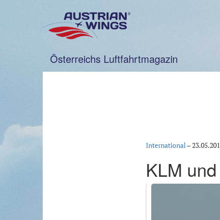
Zum
Inhalt
springen
Österreichs Luftfahrtmagazin
International
–
23.05.20
KLM und 