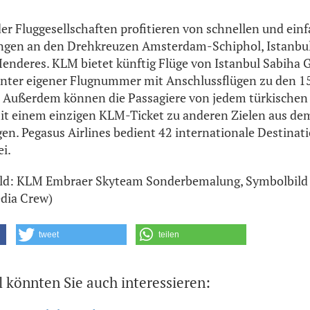
der Fluggesellschaften profitieren von schnellen und ein
gen an den Drehkreuzen Amsterdam-Schiphol, Istanbu
enderes. KLM bietet künftig Flüge von Istanbul Sabiha 
ter eigener Flugnummer mit Anschlussflügen zu den 15
. Außerdem können die Passagiere von jedem türkischen
mit einem einzigen KLM-Ticket zu anderen Zielen aus de
egen. Pegasus Airlines bedient 42 internationale Destina
ei.
bild: KLM Embraer Skyteam Sonderbemalung, Symbolbild -
dia Crew)
tweet
teilen
l könnten Sie auch interessieren: