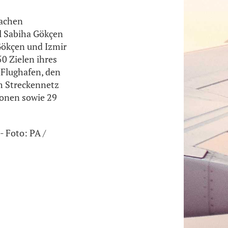
fachen
l Sabiha Gökçen
Gökçen und Izmir
0 Zielen ihres
 Flughafen, den
m Streckennetz
tionen sowie 29
 Foto: PA /