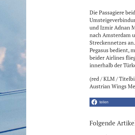
Die Passagiere bei
Umsteigeverbindun
und Izmir Adnan M
nach Amsterdam un
Streckennetzes an
Pegasus bedient, 
beider Airlines fli
innerhalb der Türk
(red / KLM / Titel
Austrian Wings Me
teilen
Folgende Artike