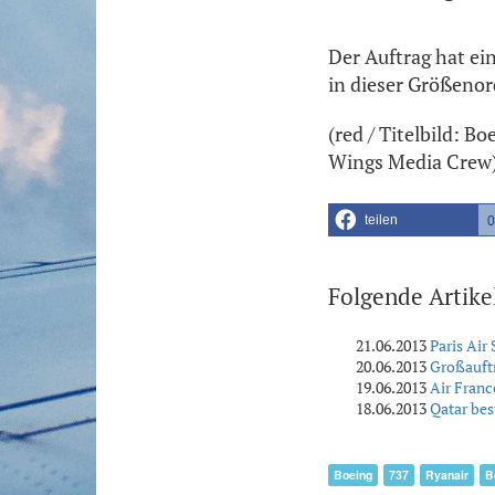
Der Auftrag hat ei
in dieser Größeno
(red / Titelbild: 
Wings Media Crew
teilen
0
Folgende Artike
21.06.2013
Paris Air
20.06.2013
Großauftr
19.06.2013
Air Franc
18.06.2013
Qatar bes
Boeing
737
Ryanair
B