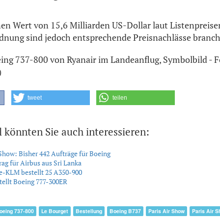
nen Wert von 15,6 Milliarden US-Dollar laut Listenpreise
rdnung sind jedoch entsprechende Preisnachlässe branch
Boeing 737-800 von Ryanair im Landeanflug, Symbolbild - 
)
tweet
teilen
l könnten Sie auch interessieren:
 Show: Bisher 442 Aufträge für Boeing
ag für Airbus aus Sri Lanka
e-KLM bestellt 25 A350-900
tellt Boeing 777-300ER
oeing 737-800
Le Bourget
Bestellung
Boeing B737
Paris Air Show
Paris Air 