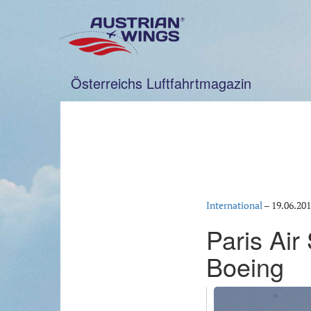
Zum
Inhalt
springen
Österreichs Luftfahrtmagazin
International
–
19.06.20
Paris Air
Boeing