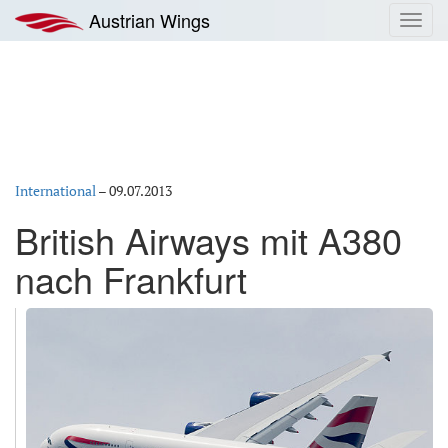
Zum
Austrian Wings
Toggl
Inhalt
navig
springen
International
–
09.07.2013
British Airways mit A380
nach Frankfurt