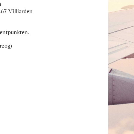
n
267 Milliarden
ozentpunkten.
rzog)