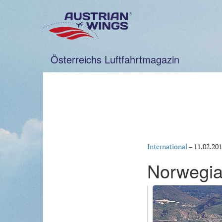
Zum
Inhalt
springen
Österreichs Luftfahrtmagazin
International
–
11.02.20
Norwegia