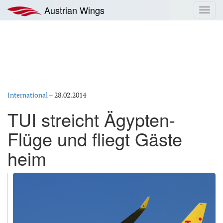
Zum
Austrian Wings
Toggl
Inhalt
navig
springen
International
–
28.02.2014
TUI streicht Ägypten-
Flüge und fliegt Gäste
heim