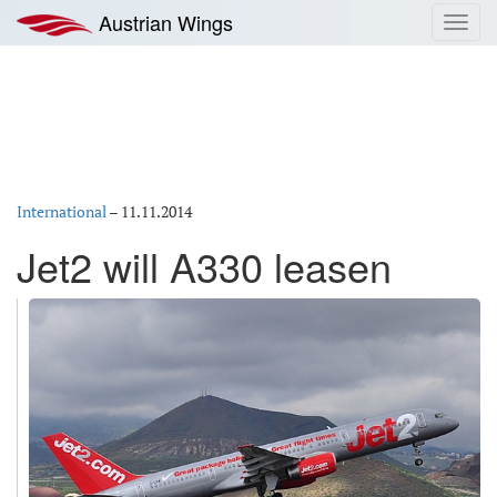
Zum
Austrian Wings
Toggl
Inhalt
navig
springen
International
–
11.11.2014
Jet2 will A330 leasen