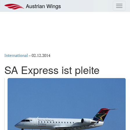
Zum
Austrian Wings
Toggl
Inhalt
navig
springen
International
–
02.12.2014
SA Express ist pleite