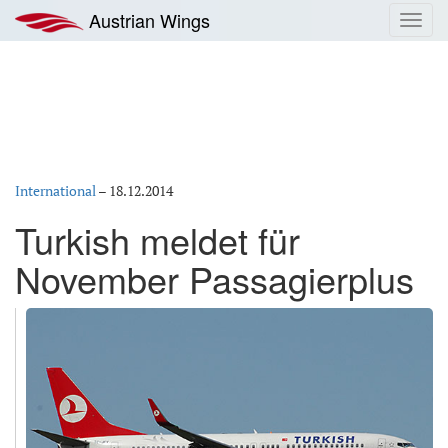
Zum
Austrian Wings
Toggl
Inhalt
navig
springen
International
–
18.12.2014
Turkish meldet für
November Passagierplus