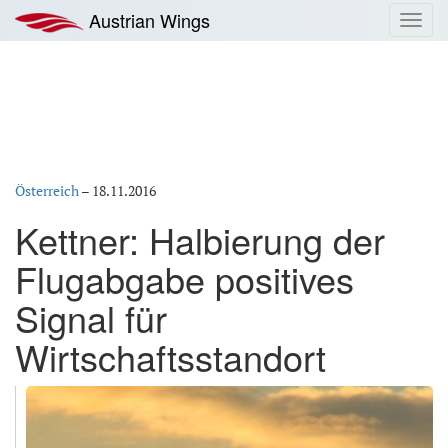
Zum
Austrian Wings
Toggl
Inhalt
navig
springen
Österreich
–
18.11.2016
Kettner: Halbierung der
Flugabgabe positives
Signal für
Wirtschaftsstandort