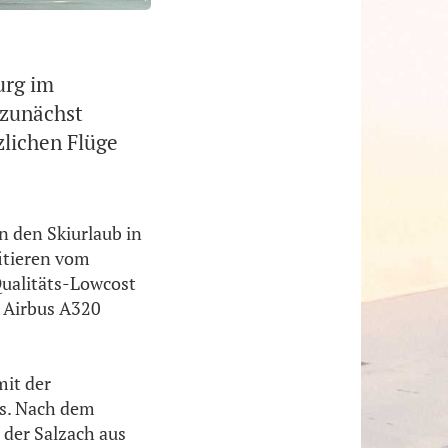
urg im
 zunächst
zlichen Flüge
n den Skiurlaub in
fitieren vom
Qualitäts-Lowcost
r Airbus A320
it der
us. Nach dem
 der Salzach aus