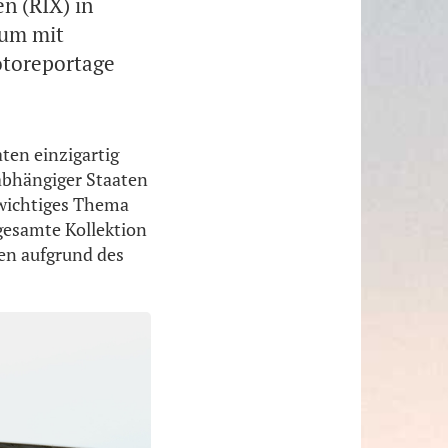
n (RIX) in
eum mit
otoreportage
ten einzigartig
abhängiger Staaten
 wichtiges Thema
 gesamte Kollektion
den aufgrund des