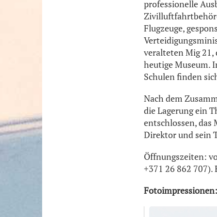
professionelle Aus
Zivilluftfahrtbehö
Flugzeuge, gespons
Verteidigungsminis
veralteten Mig 21,
heutige Museum. Im
Schulen finden sic
Nach dem Zusammen
die Lagerung ein T
entschlossen, das
Direktor und sein T
Öffnungszeiten: vo
+371 26 862 707). E
Fotoimpressionen