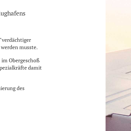
Flughafens
 "verdächtiger
t werden musste.
eb im Obergeschoß
Spezialkräfte damit
uierung des