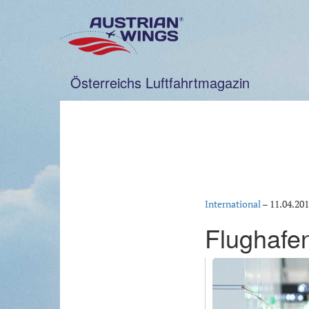
Zum
Inhalt
springen
Österreichs Luftfahrtmagazin
International
–
11.04.20
Flughafen