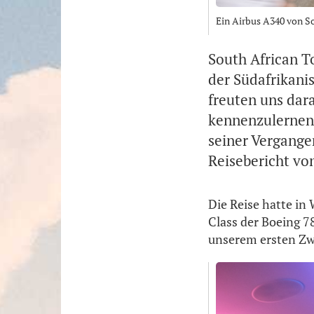
Ein Airbus A340 von S
South African T
der Südafrikani
freuten uns dar
kennenzulernen,
seiner Vergangen
Reisebericht vo
Die Reise hatte in
Class der Boeing 7
unserem ersten Zw