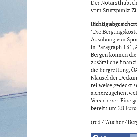
Der Notarzthubschr
vom Stützpunkt Zü
Richtig abgesicher
"Die Bergungskoste
Ausübung von Sport
in Paragraph 131, 
Bergen können die
zusätzliche finanz
die Bergrettung, Ö
Klausel der Deckun
teilweise gedeckt 
sicherzugehen, wel
Versicherer. Eine g
bereits um 28 Euro
(red / Wucher / Ber