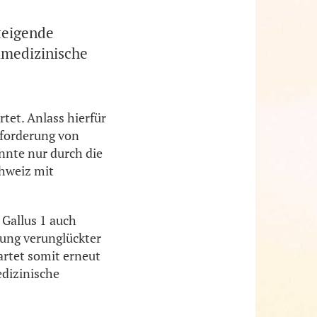
teigende
lmedizinische
tet. Anlass hierfür
nforderung von
nte nur durch die
hweiz mit
 Gallus 1 auch
gung verunglückter
artet somit erneut
edizinische