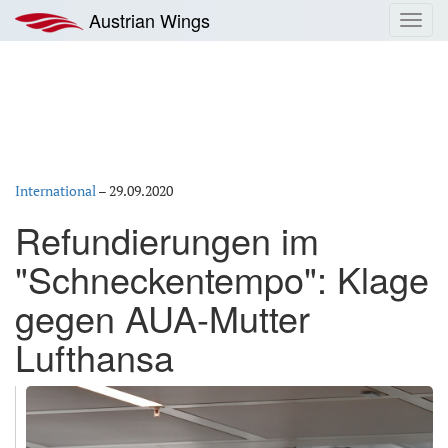
Zum
Austrian Wings
Toggl
Inhalt
navig
springen
International
–
29.09.2020
Refundierungen im
"Schneckentempo": Klage
gegen AUA-Mutter
Lufthansa