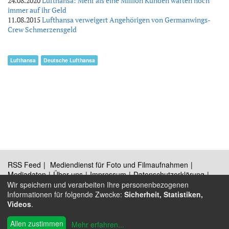
24.08.2020
Lufthansa: Mehr als eine Million Kunden warten noch
immer auf ihr Geld
11.08.2015
Lufthansa verweigert Angehörigen von Germanwings-
Crew Schmerzensgeld
Lufthansa
Deutsche Lufthansa
RSS Feed
Mediendienst für Foto und Filmaufnahmen
Mediadaten
Über uns
Impressum
Datenschutzerklärung
Kontakt
Wir speichern und verarbeiten Ihre personenbezogenen
Informationen für folgende Zwecke:
Sicherheit, Statistiken,
Videos
.
®
Allen zustimmen
© 2009 - 2026 Austrian Wings
Mehr erfahren
...