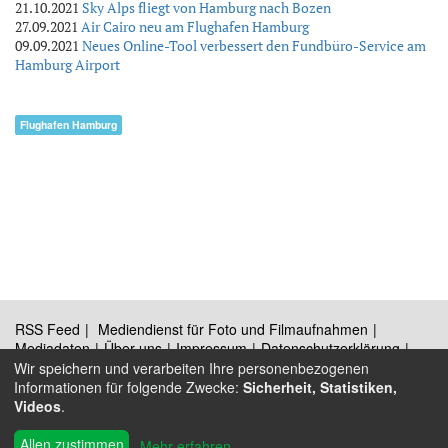
21.10.2021
Sky Alps fliegt von Hamburg nach Bozen
27.09.2021
Air Cairo neu am Flughafen Hamburg
09.09.2021
Neues Online-Tool verbessert den Fundbüro-Service am
Hamburg Airport
Flughafen Hamburg
RSS Feed
Mediendienst für Foto und Filmaufnahmen
Mediadaten
Über uns
Impressum
Datenschutzerklärung
Kontakt
Wir speichern und verarbeiten Ihre personenbezogenen
Informationen für folgende Zwecke:
Sicherheit, Statistiken,
Videos
.
®
© 2009 - 2026 Austrian Wings
Allen zustimmen
Mehr erfahren
...