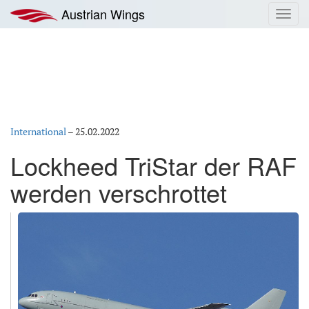
Zum
Austrian Wings
Toggl
Inhalt
navig
springen
International
–
25.02.2022
Lockheed TriStar der RAF
werden verschrottet