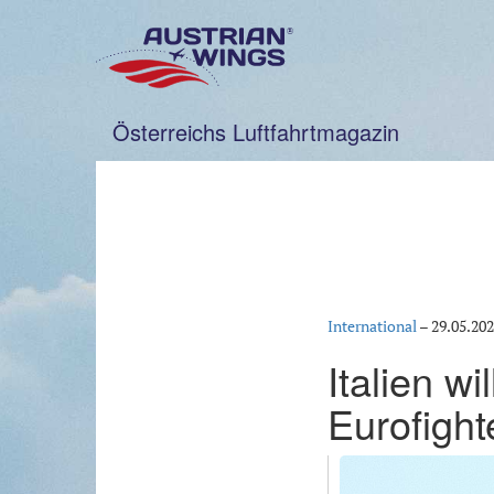
Zum
Inhalt
springen
Österreichs Luftfahrtmagazin
International
–
29.05.20
Italien w
Eurofight