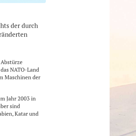
chts der durch
eränderten
h Abstürze
nt das NATO-Land
 um Maschinen der
em Jahr 2003 in
iber sind
abien, Katar und