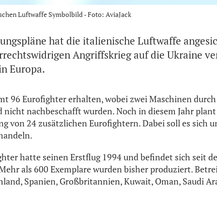
nischen Luftwaffe Symbolbild - Foto: AviaJack
ungspläne hat die italienische Luftwaffe angesi
rrechtswidrigen Angriffskrieg auf die Ukraine v
in Europa.
amt 96 Eurofighter erhalten, wobei zwei Maschinen durc
d nicht nachbeschafft wurden. Noch in diesem Jahr pla
lung von 24 zusätzlichen Eurofightern. Dabei soll es sich
handeln.
hter hatte seinen Erstflug 1994 und befindet sich seit d
Mehr als 600 Exemplare wurden bisher produziert. Betre
hland, Spanien, Großbritannien, Kuwait, Oman, Saudi Ar