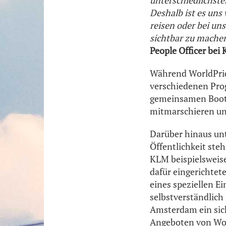
unterschiedlichsten
Deshalb ist es uns 
reisen oder bei un
sichtbar zu machen
People Officer bei
Während WorldPri
verschiedenen Pro
gemeinsamen Boot 
mitmarschieren un
Darüber hinaus unt
Öffentlichkeit ste
KLM beispielsweise
dafür eingerichte
eines speziellen 
selbstverständlich 
Amsterdam ein sich
Angeboten von Wo