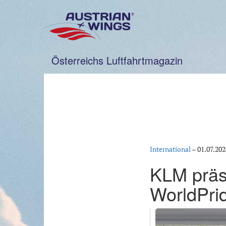
Zum
Inhalt
springen
Österreichs Luftfahrtmagazin
International
–
01.07.202
KLM präse
WorldPri