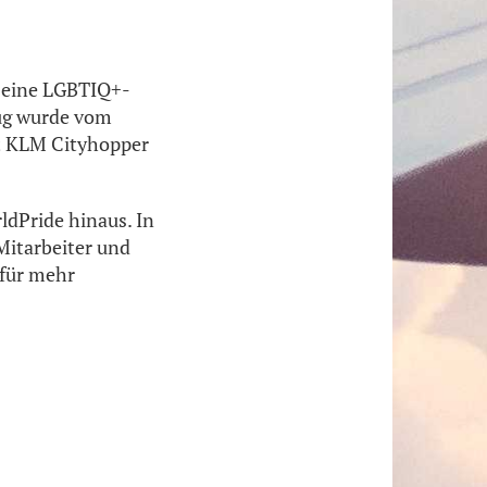
g eine LGBTIQ+-
lug wurde vom
gt KLM Cityhopper
dPride hinaus. In
Mitarbeiter und
 für mehr