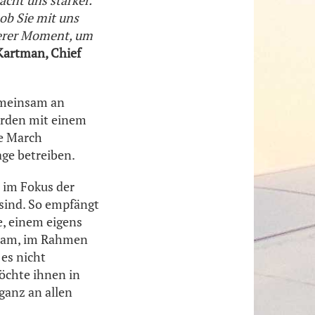
acht uns stärker.
 ob Sie mit uns
derer Moment, um
Kartman, Chief
emeinsam an
erden mit einem
e March
ge betreiben.
 im Fokus der
sind. So empfängt
e, einem eigens
rdam, im Rahmen
es nicht
möchte ihnen in
ganz an allen