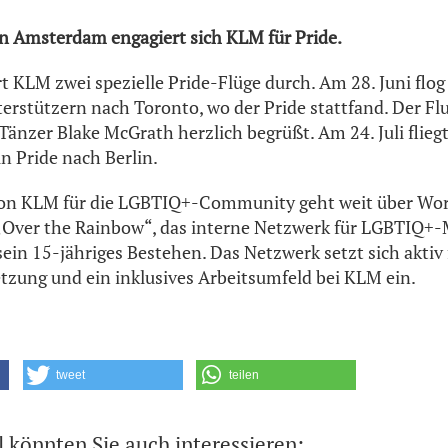
n Amsterdam engagiert sich KLM für Pride.
rt KLM zwei spezielle Pride-Flüge durch. Am 28. Juni flo
erstützern nach Toronto, wo der Pride stattfand. Der F
änzer Blake McGrath herzlich begrüßt. Am 24. Juli flie
in Pride nach Berlin.
n KLM für die LGBTIQ+-Community geht weit über Worl
 „Over the Rainbow“, das interne Netzwerk für LGBTIQ+-
sein 15-jähriges Bestehen. Das Netzwerk setzt sich aktiv
tzung und ein inklusives Arbeitsumfeld bei KLM ein.
tweet
teilen
l könnten Sie auch interessieren: