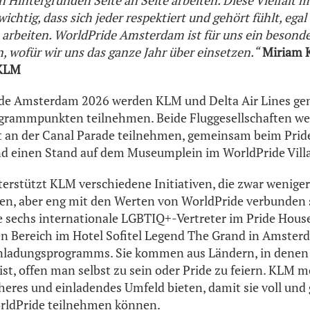
 Hintergründen Seite an Seite arbeiten. Diese Vielfalt m
wichtig, dass sich jeder respektiert und gehört fühlt, egal
s arbeiten. WorldPride Amsterdam ist für uns ein beson
, wofür wir uns das ganze Jahr über einsetzen.“
Miriam 
 KLM
de Amsterdam 2026 werden KLM und Delta Air Lines g
grammpunkten teilnehmen. Beide Fluggesellschaften w
an der Canal Parade teilnehmen, gemeinsam beim Prid
d einen Stand auf dem Museumplein im WorldPride Villa
erstützt KLM verschiedene Initiativen, die zwar weniger
hen, aber eng mit den Werten von WorldPride verbunden 
 sechs internationale LGBTIQ+-Vertreter im Pride Hous
ten Bereich im Hotel Sofitel Legend The Grand in Amste
Einladungsprogramms. Sie kommen aus Ländern, in denen 
ist, offen man selbst zu sein oder Pride zu feiern. KLM 
eres und einladendes Umfeld bieten, damit sie voll und 
rldPride teilnehmen können.