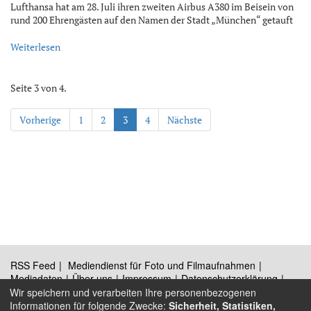
Lufthansa hat am 28. Juli ihren zweiten Airbus A380 im Beisein von
rund 200 Ehrengästen auf den Namen der Stadt „München“ getauft
Weiterlesen
Seite 3 von 4.
Vorherige
1
2
3
4
Nächste
RSS Feed
Mediendienst für Foto und Filmaufnahmen
Mediadaten
Über uns
Impressum
Datenschutzerklärung
Kontakt
Wir speichern und verarbeiten Ihre personenbezogenen
Informationen für folgende Zwecke:
Sicherheit, Statistiken,