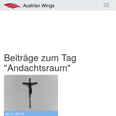
Zum
Austrian Wings
Toggl
Inhalt
navig
springen
Beiträge zum Tag
"Andachtsraum"
30.11.2016