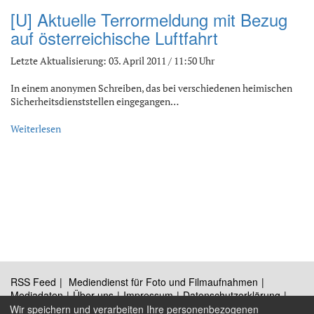
[U] Aktuelle Terrormeldung mit Bezug
auf österreichische Luftfahrt
Letzte Aktualisierung: 03. April 2011 / 11:50 Uhr
In einem anonymen Schreiben, das bei verschiedenen heimischen
Sicherheitsdienststellen eingegangen…
Weiterlesen
RSS Feed
Mediendienst für Foto und Filmaufnahmen
Mediadaten
Über uns
Impressum
Datenschutzerklärung
Kontakt
Wir speichern und verarbeiten Ihre personenbezogenen