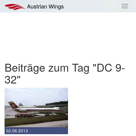
Zum
Austrian Wings
Toggl
Inhalt
navig
springen
Beiträge zum Tag "DC 9-
32"
02.06.2013