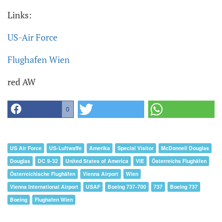
Links:
US-Air Force
Flughafen Wien
red AW
0
US Air Force
US-Luftwaffe
Amerika
Special Visitor
McDonnell Douglas
Douglas
DC 9-32
United States of America
VIE
Österreichs Flughäfen
Österreichische Flughäfen
Vienna Airport
Wien
Vienna International Airport
USAF
Boeing 737-700
737
Boeing 737
Boeing
Flughafen Wien