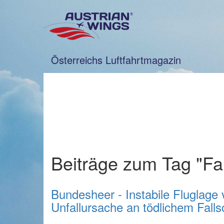
Zum
Inhalt
springen
Österreichs Luftfahrtmagazin
Beiträge zum Tag "Fa
Bundesheer - Instabile Fluglage 
Unfallursache an tödlichem Fall