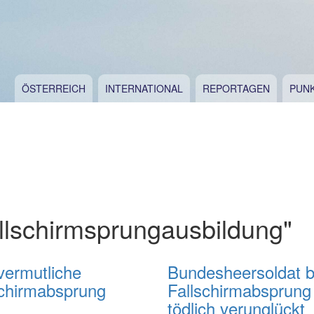
ÖSTERREICH
INTERNATIONAL
REPORTAGEN
PUN
llschirmsprungausbildung"
vermutliche
Bundesheersoldat b
schirmabsprung
Fallschirmabsprung
tödlich verunglückt