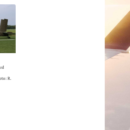
ird
to: R.