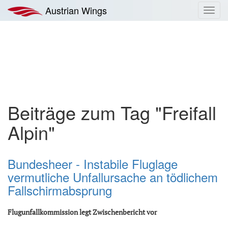
Zum
Austrian Wings
Toggl
Inhalt
navig
springen
Beiträge zum Tag "Freifall
Alpin"
Bundesheer - Instabile Fluglage
vermutliche Unfallursache an tödlichem
Fallschirmabsprung
Flugunfallkommission legt Zwischenbericht vor