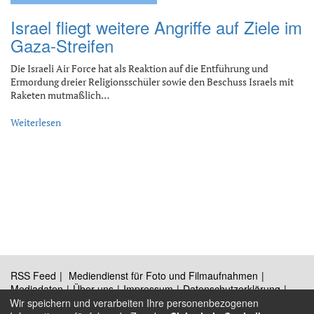
Israel fliegt weitere Angriffe auf Ziele im
Gaza-Streifen
Die Israeli Air Force hat als Reaktion auf die Entführung und
Ermordung dreier Religionsschüler sowie den Beschuss Israels mit
Raketen mutmaßlich…
Weiterlesen
RSS Feed
Mediendienst für Foto und Filmaufnahmen
Mediadaten
Über uns
Impressum
Datenschutzerklärung
Kontakt
Wir speichern und verarbeiten Ihre personenbezogenen