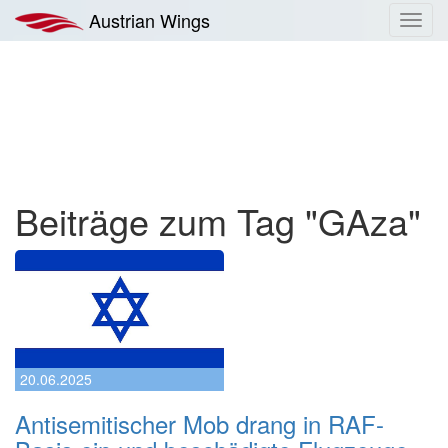
Zum
Austrian Wings
Toggl
Inhalt
navig
springen
Beiträge zum Tag "GAza"
20.06.2025
Antisemitischer Mob drang in RAF-