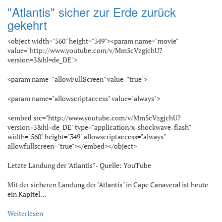
"Atlantis" sicher zur Erde zurück
gekehrt
<object width="560" height="349"><param name="movie"
value="http://www.youtube.com/v/Mm5cVzgjchU?
version=3&hl=de_DE">
<param name="allowFullScreen" value="true">
<param name="allowscriptaccess" value="always">
<embed src="http://www.youtube.com/v/Mm5cVzgjchU?
version=3&hl=de_DE" type="application/x-shockwave-flash"
width="560" height="349" allowscriptaccess="always"
allowfullscreen="true"></embed></object>
Letzte Landung der "Atlantis" - Quelle: YouTube
Mit der sicheren Landung der "Atlantis" in Cape Canaveral ist heute
ein Kapitel…
Weiterlesen