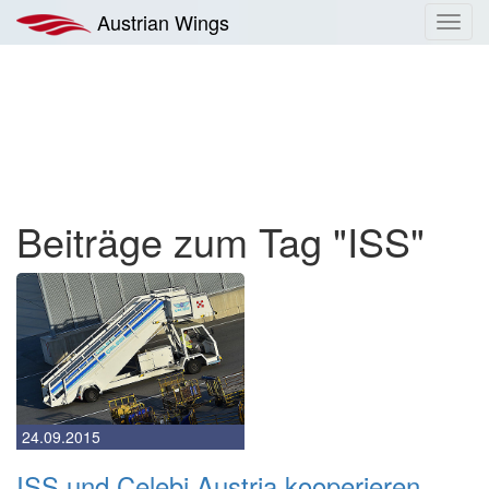
Zum
Austrian Wings
Toggl
Inhalt
navig
springen
Beiträge zum Tag "ISS"
24.09.2015
ISS und Celebi Austria kooperieren