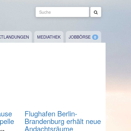
Suche
KTLANDUNGEN
MEDIATHEK
JOBBÖRSE
ause
Flughafen Berlin-
pelle
Brandenburg erhält neue
Andachtsräume
ese