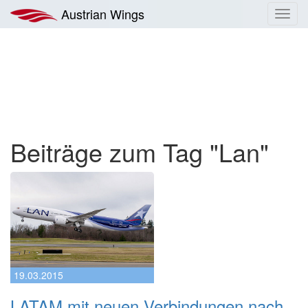
Zum
Austrian Wings
Toggl
Inhalt
navig
springen
Beiträge zum Tag "Lan"
19.03.2015
LATAM mit neuen Verbindungen nach