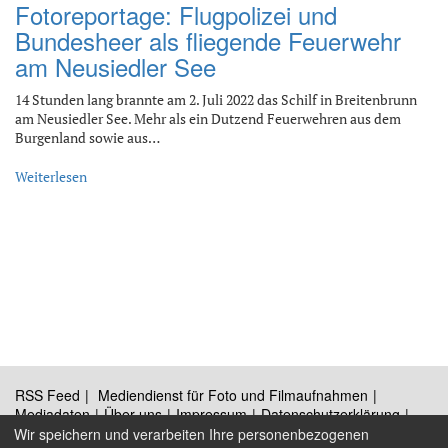
Fotoreportage: Flugpolizei und
Bundesheer als fliegende Feuerwehr
am Neusiedler See
14 Stunden lang brannte am 2. Juli 2022 das Schilf in Breitenbrunn
am Neusiedler See. Mehr als ein Dutzend Feuerwehren aus dem
Burgenland sowie aus…
Weiterlesen
RSS Feed
Mediendienst für Foto und Filmaufnahmen
Mediadaten
Über uns
Impressum
Datenschutzerklärung
Kontakt
Wir speichern und verarbeiten Ihre personenbezogenen