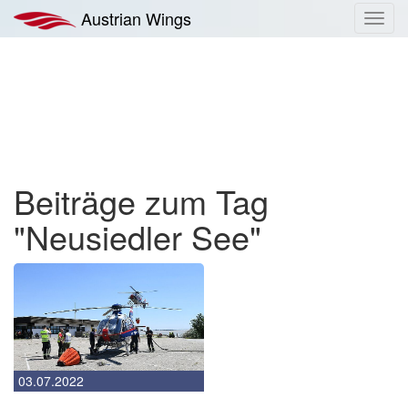
Zum
Austrian Wings
Toggl
Inhalt
navig
springen
Beiträge zum Tag
"Neusiedler See"
03.07.2022