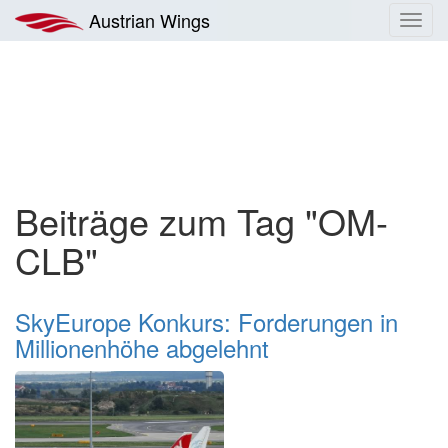
Zum
Austrian Wings
Toggl
Inhalt
navig
springen
Beiträge zum Tag "OM-
CLB"
SkyEurope Konkurs: Forderungen in
Millionenhöhe abgelehnt