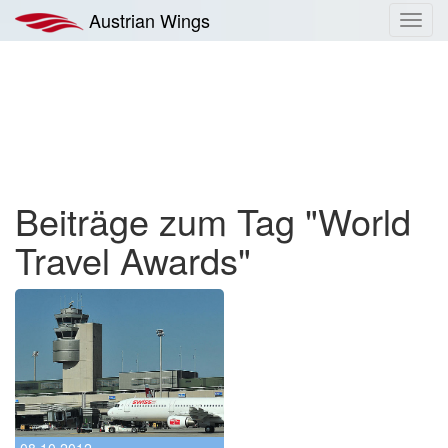
Zum
Austrian Wings
Toggl
Inhalt
navig
springen
Beiträge zum Tag "World
Travel Awards"
08.10.2012