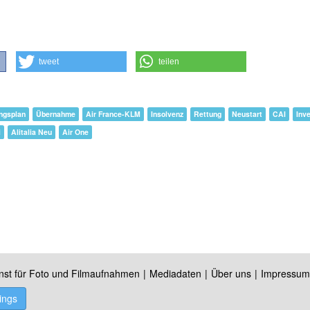
tweet
teilen
ngsplan
Übernahme
Air France-KLM
Insolvenz
Rettung
Neustart
CAI
Inv
i
Alitalia Neu
Air One
nst für Foto und Filmaufnahmen
Mediadaten
Über uns
Impressum
ings