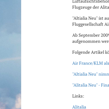
Luftaufsichtsbehör
Flugzeuge der Alit
"Altialia Neu" íst a
Fluggesellschaft A
Ab September 2009 
aufgenommen wer
Folgende Artikel k
Air France/KLM als 
"Altialia Neu" nim
"Alitalia Neu" - Fi
Links:
Alitalia