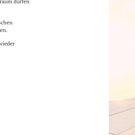
traum dürfen
ischen
ten.
wieder