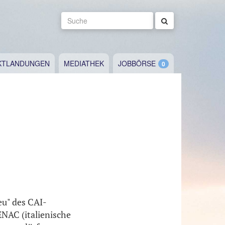
Suche
KTLANDUNGEN
MEDIATHEK
JOBBÖRSE
eu" des CAI-
ENAC (italienische