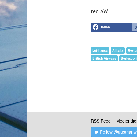
red AW
teilen
0
Lufthansa
Alitalia
Rettu
British Airways
Berluscon
RSS Feed
Mediendie
Follow @austrianw