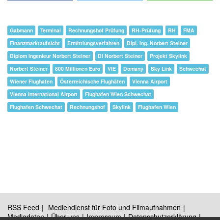
Gabmann
Terminal
Rechnungshof Prüfung
RH-Prüfung
RH
FMA
Finanzmarktaufsicht
Ermittlungsverfahren
Dipl. Ing. Norbert Steiner
Diplom Ingenieur Norbert Steiner
DI Norbert Steiner
Projekt Skylink
Norbert Steiner
800 Millionen Euro
VIE
Domany
Sky Link
Schwechat
Wiener Flughafen
Österreichische Flughäfen
Vienna Airport
Vienna International Airport
Flughafen Wien Schwechat
Flughafen Schwechat
Rechnungshof
Skylink
Flughafen Wien
RSS Feed
Mediendienst für Foto und Filmaufnahmen
Mediadaten
Über uns
Impressum
Datenschutzerklärung